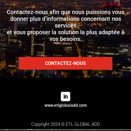
Contactez-nous afin que nous puissions vous
donner plus d’informations concernant nos
services
et vous proposer la solution la plus adaptée à
vos besoins.
CONTACTEZ-NOUS
www.etlglobaladd.com
Copyright 2024 © ETL GLOBAL ADD
L'Entreprise ETL Global
|
Politique de Cookies
|
Mentions Légales |