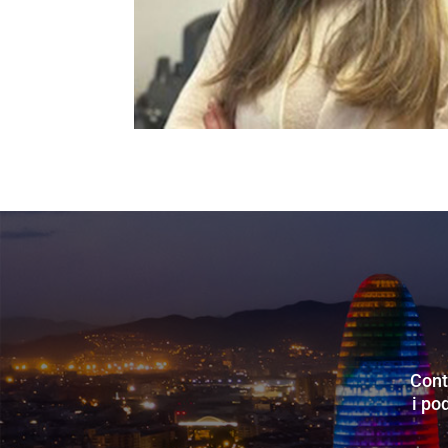
Cont
i po