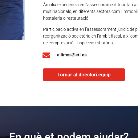
Àmplia experiència en l’assessorament tributari a
multinacionals, en diferents sectors com l’immobil
hostaleria o restauració.
Participació activa en l’assessorament jurídic de pr
reorganització societària en l’àmbit fiscal, així c
de comprovació i inspecció tributària.

allimos@etl.es
Tornar al directori equip
En què et podem ajudar?