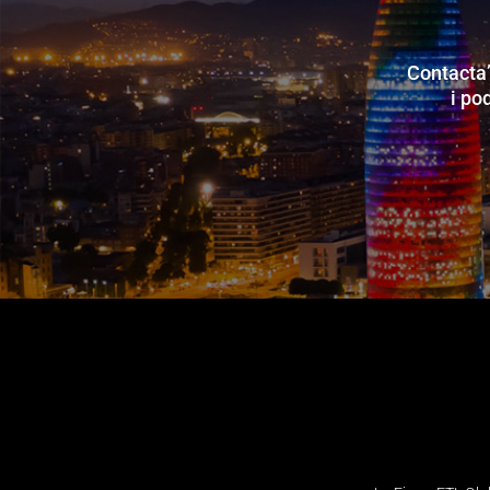
Contacta’
i po