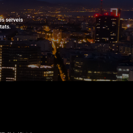
es serveis
tats.