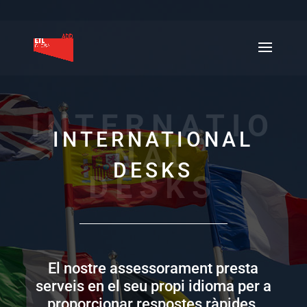
INTERNATIO
INTERNATIONAL
NAL
DESKS
DESKS
El nostre assessorament presta
serveis en el seu propi idioma per a
proporcionar respostes ràpides.