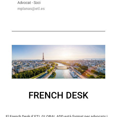
Advocat - Soci
mplanas@etl.es
FRENCH DESK
El French Desk d´ETL GLOBAL ADD està format per advocats i