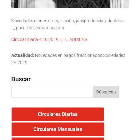
Novedades diarias en legislación, jurisprudencia y doctrina:
…, puede descargar nuestra
Circular diaria 4.10.2019_ETL_ADDIENS
Actualidad:
Novedades en pagos fraccionados Sociedades
2P 2019
Buscar
Circulares Diarias
Circulares Mensuales