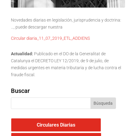
Novedades diarias en legislación, jurisprudencia y doctrina:
…, puede descargar nuestra
Circular diaria_11_07_2019_ETL_ADDIENS
Actualidad:
Publicado en el DO de la Generalitat de
Catalunya el DECRETO LEY 12/2019, de 9 de julio, de
medidas urgentes en materia tributaria y de lucha contra el
fraude fiscal.
Buscar
Circulares Diarias