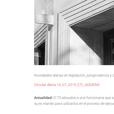
Novedades diarias en legislación, jurisprudencia y
Circular diaria 16_07_2019_ETL_ADDIENS
Actualidad:
El TS absuelve a una funcionaria que a
su ex marido para utilizarlos en el proceso de ejecu