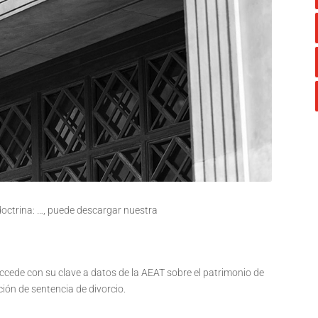
 doctrina: …, puede descargar nuestra
ccede con su clave a datos de la AEAT sobre el patrimonio de
ción de sentencia de divorcio.