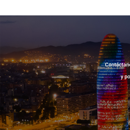
Contáctano
y p