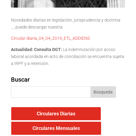
Novedades diarias en legislación, jurisprudencia y doctrina:
…, puede descargar nuestra
Circular diaria_04_04_2019_ETL_ADDIENS
Actualidad: Consulta DGT:
La indemnización por acoso
laboral acordada en acto de conciliación se encuentra sujeta
a IRPF y a retención.
Buscar
Circulares Diarias
Circulares Mensuales