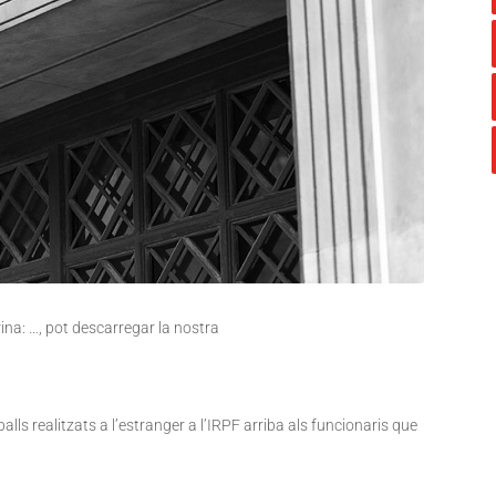
rina: …, pot descarregar la nostra
alls realitzats a l’estranger a l’IRPF arriba als funcionaris que