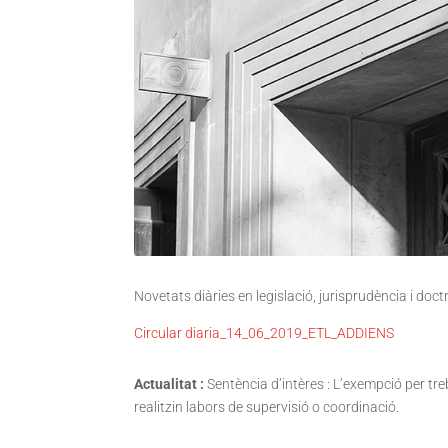
Novetats diàries en legislació, jurisprudència i doct
Circular diaria_14_06_2019_ETL_ADDIENS
Actualitat :
Sentència d’intères : L’exempció per treb
realitzin labors de supervisió o coordinació.