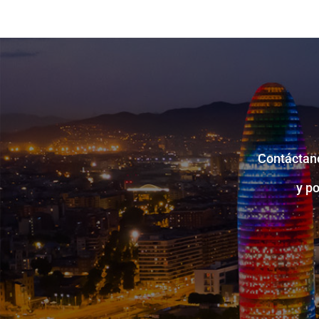
Contáctano
y p