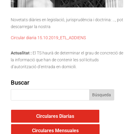
Novetats diàries en legislació, jurisprudència i doctrina: …, pot
descarregar la nostra
Circular diaria 15.10.2019_ETL_ADDIENS
Actualitat :
El TS haurà de determinar el grau de concreció de
la informació que han de contenir les sol·licituds
d’autorització d’entrada en domicili.
Buscar
Circulares Diarias
Circulares Mensuales