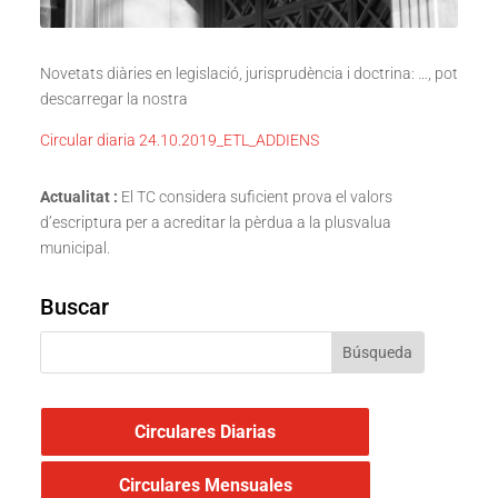
Novetats diàries en legislació, jurisprudència i doctrina: …, pot
descarregar la nostra
Circular diaria 24.10.2019_ETL_ADDIENS
Actualitat :
El TC considera suficient prova el valors
d’escriptura per a acreditar la pèrdua a la plusvalua
municipal.
Buscar
Circulares Diarias
Circulares Mensuales