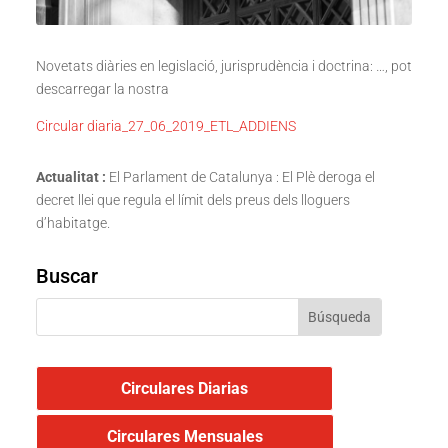
Novetats diàries en legislació, jurisprudència i doctrina: …, pot
descarregar la nostra
Circular diaria_27_06_2019_ETL_ADDIENS
Actualitat :
El Parlament de Catalunya : El Plè deroga el
decret llei que regula el límit dels preus dels lloguers
d’habitatge.
Buscar
Circulares Diarias
Circulares Mensuales