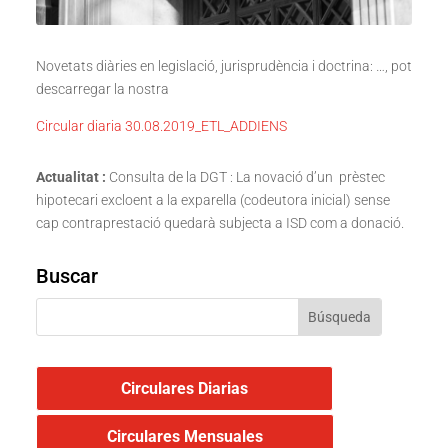
Novetats diàries en legislació, jurisprudència i doctrina: …, pot
descarregar la nostra
Circular diaria 30.08.2019_ETL_ADDIENS
Actualitat :
Consulta de la DGT : La novació d’un prèstec
hipotecari excloent a la exparella (codeutora inicial) sense
cap contraprestació quedarà subjecta a ISD com a donació.
Buscar
Circulares Diarias
Circulares Mensuales