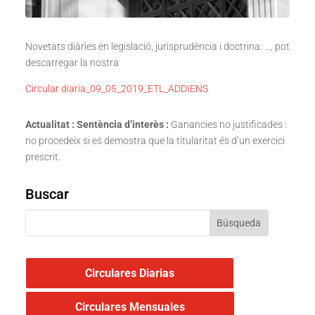
Novetats diàries en legislació, jurisprudència i doctrina: …, pot
descarregar la nostra
Circular diaria_09_05_2019_ETL_ADDIENS
Actualitat : Sentència d’interès :
Ganancies no justificades :
no procedeix si es demostra que la titularitat és d’un exercici
prescrit.
Buscar
Circulares Diarias
Circulares Mensuales