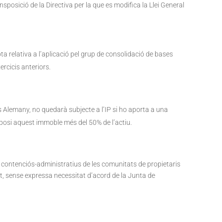
sposició de la Directiva per la que es modifica la Llei General
ta relativa a l’aplicació pel grup de consolidació de bases
rcicis anteriors.
ts Alemany, no quedarà subjecte a l’IP si ho aporta a una
osi aquest immoble més del 50% de l’actiu.
 contenciós-administratius de les comunitats de propietaris
t, sense expressa necessitat d’acord de la Junta de