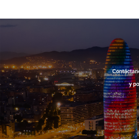
Contáctano
y p