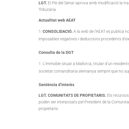
LGT.
El Ple del Senat aprova amb modificació la tran
Tributària.
Actualitat web AEAT
CONSOLIDACIÓ.
A la web de l’AEAT es publica no
imposables negatives i deduccions procedents d’exe
Consulta de la DGT
L’immoble situat a Mallorca, titular d’un residen
societat comanditaria alemanya sempre que no sup
Sentència d’interès
LGT. COMUNITATS DE PROPIETARIS.
Els recursos
poden ser interposats pel President de la Comunita
propietaris.