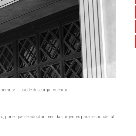
 doctrina: …, puede descargar nuestra
zo, por el que se adoptan medidas urgentes para responder al