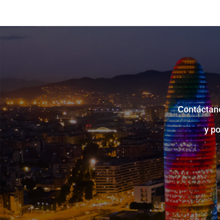
Contáctano
y p