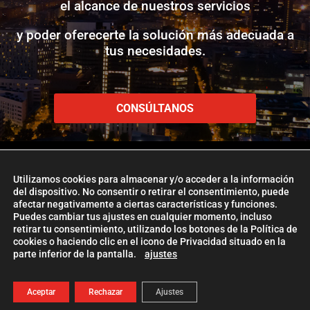
el alcance de nuestros servicios
y poder oferecerte la solución más adecuada a
tus necesidades.
CONSÚLTANOS
Utilizamos cookies para almacenar y/o acceder a la información
del dispositivo. No consentir o retirar el consentimiento, puede
afectar negativamente a ciertas características y funciones.
www.etlglobaladd.com
Puedes cambiar tus ajustes en cualquier momento, incluso
retirar tu consentimiento, utilizando los botones de la Política de
Copyright 2024 © ETL GLOBAL ADD
cookies o haciendo clic en el icono de Privacidad situado en la
parte inferior de la pantalla.
ajustes
La Firma ETL Global
|
Política de Cookies
|
Aviso Legal |
Política de
Privacidad
| Management
ETL Global Digital
Aceptar
Rechazar
Ajustes