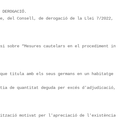
 DEROGACIÓ.

e, del Consell, de derogació de la Llei 7/2022, de 16 de
si sobre “Mesures cautelars en el procediment inspector”
que titula amb els seus germans en un habitatge (a més d


tia de quantitat deguda per excés d'adjudicació, que que
rització motivat per l'apreciació de l'existència de sim