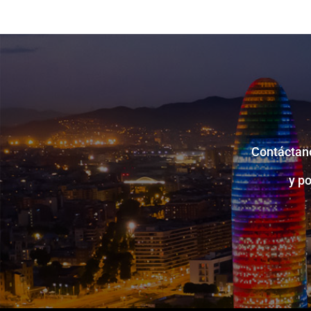
Contáctano
y p