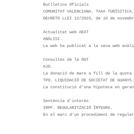
Butlletins Oficials

COMUNITAT VALENCIANA. TAXA TURÍSITICA.
DECRETO LLEI 12/2023, de 10 de novembr
Actualitat web AEAT

ANÀLISI.

La web ha publicat a la seva web anàli
Consultes de la DGT

AJD.

La donació de mare a fill de la quota 
TPO. LIQUIDACIÓ DE SOCIETAT DE GUANYS.
La constitució d'una hipoteca en garan
Sentència d'interès

IRPF. REGULARITZACIÓ ÍNTEGRA.

En el marc d'un procediment de regula