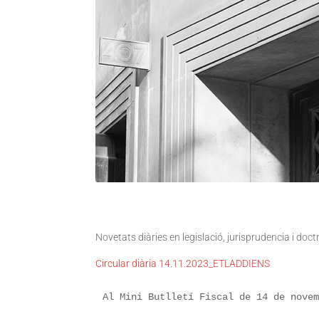
Novetats diàries en legislació, jurisprudencia i doc
Circular diària 14.11.2023_ETLADDIENS
Al Mini Butlletí Fiscal de 14 de novem