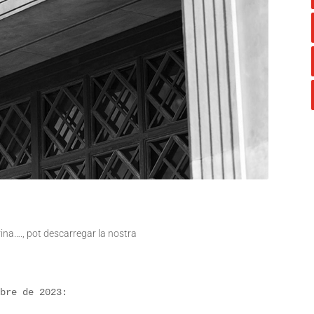
trina…., pot descarregar la nostra
bre de 2023:
