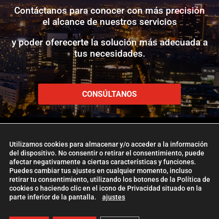
Contáctanos para conocer con más precisión
el alcance de nuestros servicios
y poder oferecerte la solución más adecuada a
tus necesidades.
CONSÚLTANOS
Utilizamos cookies para almacenar y/o acceder a la información
del dispositivo. No consentir o retirar el consentimiento, puede
afectar negativamente a ciertas características y funciones.
www.etlglobaladd.com
Puedes cambiar tus ajustes en cualquier momento, incluso
retirar tu consentimiento, utilizando los botones de la Política de
Copyright 2024 © ETL GLOBAL ADD
cookies o haciendo clic en el icono de Privacidad situado en la
parte inferior de la pantalla.
ajustes
La Firma ETL Global
|
Política de Cookies
|
Aviso Legal |
Política de
Privacidad
| Management
ETL Global Digital