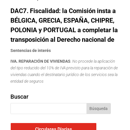
DAC7. Fiscalidad
:
la Comisión insta a
BÉLGICA, GRECIA,
ESPAÑA,
CHIPRE,
POLONIA y PORTUGAL a completar la
transposición al Derecho nacional de
Sentencias de interés
IVA. REPARACIÓN DE VIVIENDAS
.
No procede la aplicación
del tipo reducido del 10% de IVA previsto para la reparación de
viviendas cuando el destinatario jurídico de los servicios sea la
entidad de seguros
Buscar
Circulares Diarias