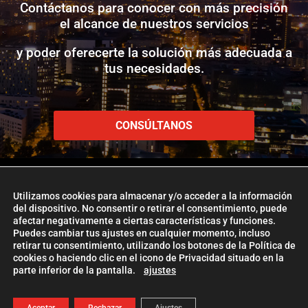
Contáctanos para conocer con más precisión
el alcance de nuestros servicios
y poder oferecerte la solución más adecuada a
tus necesidades.
CONSÚLTANOS
Utilizamos cookies para almacenar y/o acceder a la información
del dispositivo. No consentir o retirar el consentimiento, puede
afectar negativamente a ciertas características y funciones.
www.etlglobaladd.com
Puedes cambiar tus ajustes en cualquier momento, incluso
retirar tu consentimiento, utilizando los botones de la Política de
Copyright 2024 © ETL GLOBAL ADD
cookies o haciendo clic en el icono de Privacidad situado en la
parte inferior de la pantalla.
ajustes
La Firma ETL Global
|
Política de Cookies
|
Aviso Legal |
Política de
Privacidad
| Management
ETL Global Digital