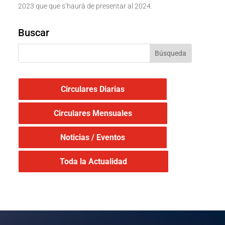
2023 que que s’haurà de presentar al 2024.
Buscar
Circulares Diarias
Circulares Mensuales
Noticias / Eventos
Toda la Actualidad