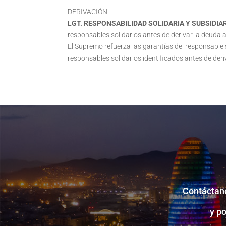
DERIVACIÓN
LGT. RESPONSABILIDAD SOLIDARIA Y SUBSIDIA
responsables solidarios antes de derivar la deuda a
El Supremo refuerza las garantías del responsable s
responsables solidarios identificados antes de deri
Contáctano
y p