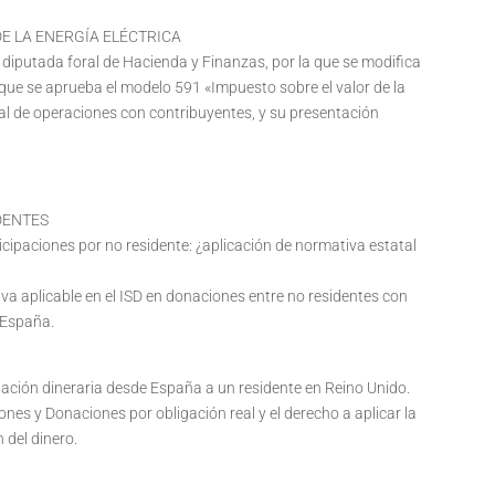
DE LA ENERGÍA ELÉCTRICA
la diputada foral de Hacienda y Finanzas, por la que se modifica
 que se aprueba el modelo 591 «Impuesto sobre el valor de la
ual de operaciones con contribuyentes, y su presentación
DENTES
icipaciones por no residente: ¿aplicación de normativa estatal
iva aplicable en el ISD en donaciones entre no residentes con
 España.
ión dineraria desde España a un residente en Reino Unido.
nes y Donaciones por obligación real y el derecho a aplicar la
 del dinero.