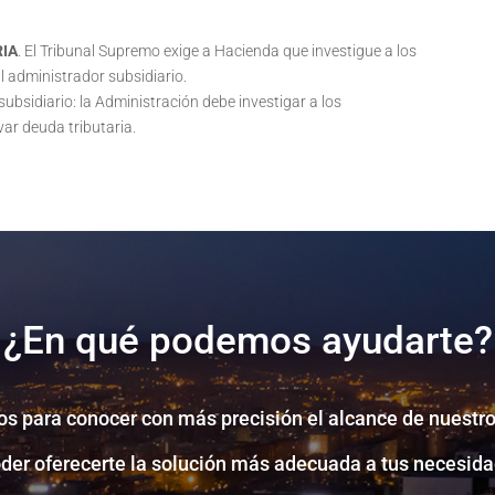
RIA
. El Tribunal Supremo exige a Hacienda que investigue a los
l administrador subsidiario.
ubsidiario: la Administración debe investigar a los
var deuda tributaria.
¿En qué podemos ayudarte?
s para conocer con más precisión el alcance de nuestro
oder oferecerte la solución más adecuada a tus necesida