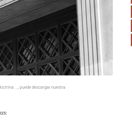
 doctrina: …, puede descargar nuestra
025: