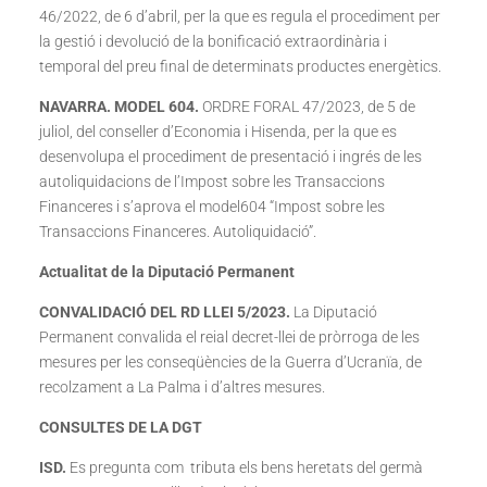
46/2022, de 6 d’abril, per la que es regula el procediment per
la gestió i devolució de la bonificació extraordinària i
temporal del preu final de determinats productes energètics.
NAVARRA. MODEL 604.
ORDRE FORAL 47/2023, de 5 de
juliol, del conseller d’Economia i Hisenda, per la que es
desenvolupa el procediment de presentació i ingrés de les
autoliquidacions de l’Impost sobre les Transaccions
Financeres i s’aprova el model604 “Impost sobre les
Transaccions Financeres. Autoliquidació”.
Actualitat de la Diputació Permanent
CONVALIDACIÓ DEL RD LLEI 5/2023.
La Diputació
Permanent convalida el reial decret-llei de pròrroga de les
mesures per les conseqüències de la Guerra d’Ucranïa, de
recolzament a La Palma i d’altres mesures.
CONSULTES DE LA DGT
ISD.
Es pregunta com tributa els bens heretats del germà