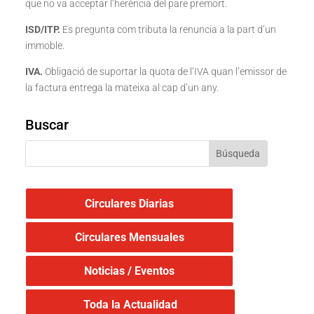
que no va acceptar l’herència del pare premort.
ISD/ITP.
Es pregunta com tributa la renuncia a la part d’un
immoble.
IVA.
Obligació de suportar la quota de l’IVA quan l’emissor de
la factura entrega la mateixa al cap d’un any.
Buscar
Circulares Diarias
Circulares Mensuales
Noticias / Eventos
Toda la Actualidad