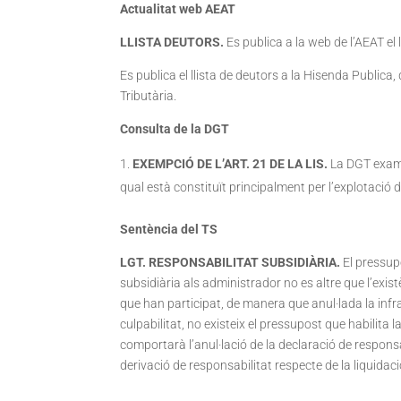
Actualitat web AEAT
LLISTA DEUTORS.
Es publica a la web de l’AEAT el 
Es publica el llista de deutors a la Hisenda Publica, 
Tributària.
Consulta de la DGT
EXEMPCIÓ DE L’ART. 21 DE LA LIS.
La DGT exami
qual està constituït principalment per l’explotació de
Sentència del TS
LGT. RESPONSABILITAT SUBSIDIÀRIA.
El pressupo
subsidiària als administrador no es altre que l’exist
que han participat, de manera que anul·lada la infr
culpabilitat, no existeix el pressupost que habilita 
comportarà l’anul·lació de la declaració de responsa
derivació de responsabilitat respecte de la liquidaci