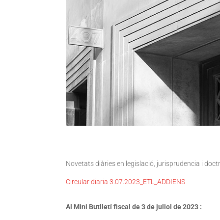
Novetats diàries en legislació, jurisprudencia i doc
Circular diaria 3.07.2023_ETL_ADDIENS
Al Mini Butlletí fiscal de 3 de juliol de 2023 :