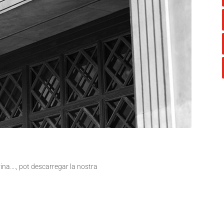
trina…., pot descarregar la nostra