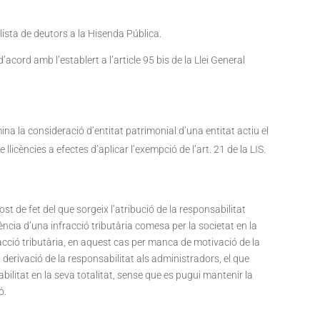
llista de deutors a la Hisenda Pública.
d’acord amb l’establert a l’article 95 bis de la Llei General
na la consideració d’entitat patrimonial d’una entitat actiu el
 llicències a efectes d’aplicar l’exempció de l’art. 21 de la LIS.
st de fet del que sorgeix l’atribució de la responsabilitat
ència d’una infracció tributària comesa per la societat en la
acció tributària, en aquest cas per manca de motivació de la
la derivació de la responsabilitat als administradors, el que
bilitat en la seva totalitat, sense que es pugui mantenir la
ó.