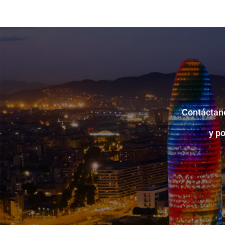
Contáctano
y p