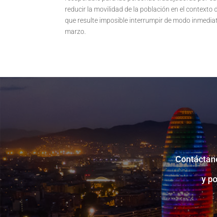
reducir la movilidad de la población en el contexto
que resulte imposible interrumpir de modo inmediat
marzo.
Contáctano
y p