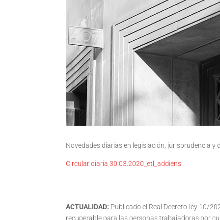
Novedades diarias en legislación, jurisprudencia y
Circular diaria 30.03.2020_etl_addiens
ACTUALIDAD:
Publicado el Real Decreto-ley 10/202
recuperable para las personas trabajadoras por cuen