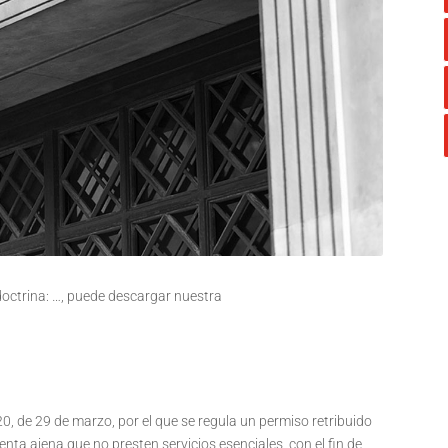
 doctrina: …, puede descargar nuestra
0, de 29 de marzo, por el que se regula un permiso retribuido
ta ajena que no presten servicios esenciales, con el fin de