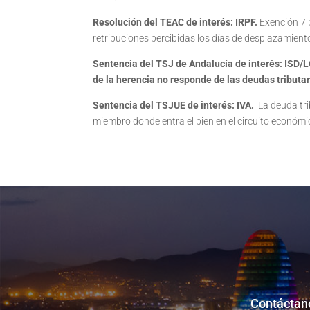
Resolución del TEAC de interés:
IRPF.
Exención 7 p
retribuciones percibidas los días de desplazamiento
Sentencia del TSJ de Andalucía de interés: ISD/
de la herencia no responde de las deudas tributar
Sentencia del TSJUE de interés: IVA
.
La deuda tri
miembro donde entra el bien en el circuito económi
Contáctano