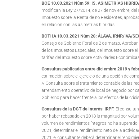
BOE 10.03.2021 Núm 59: IS
.
ASIMETRÍAS HÍBRID
modifican la Ley 27/2014, de 27 de noviembre, del I
Impuesto sobre la Renta de no Residentes, aprobad
en relación con las asimetrías híbridas.
BOTHA 10.03.2021 Núm 28:
ÁLAVA
. IRNR/IVA/S
Consejo de Gobierno Foral de 2 de marzo. Aprobar 
de los Impuestos Especiales, del Impuesto sobre el
tarifas del Impuesto sobre Actividades Económica
Consultas publicadas entre diciembre 2019 y feb
estimación sobre el ejercicio de una opción de co
// Consulta sobre el tratamiento contable de las r
arrendamiento operativo de local de negocio por c
Gobierno para hacer frente a los efectos de la crisi
Consultas de la DGT de interés: IRPF
.
El consultan
por haber rebasado en 2018 la magnitud por volume
volumen de rendimientos íntegros no ha superado l
2021, determinar el rendimiento neto de la activid
2021, el consultante deberá determinar el rendimie