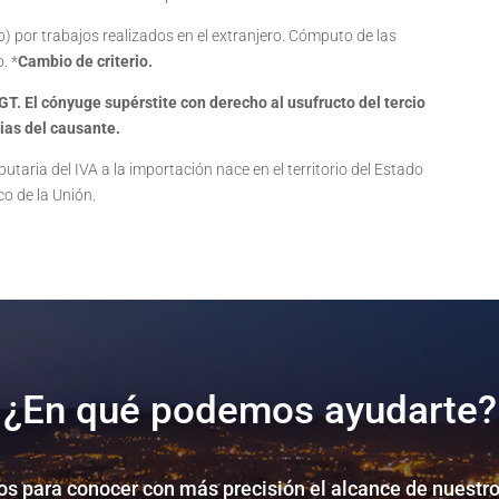
) por trabajos realizados en el extranjero. Cómputo de las
. *
Cambio de criterio.
LGT.
El cónyuge supérstite con derecho al usufructo del tercio
ias del causante.
butaria del IVA a la importación nace en el territorio del Estado
co de la Unión.
¿En qué podemos ayudarte?
s para conocer con más precisión el alcance de nuestro