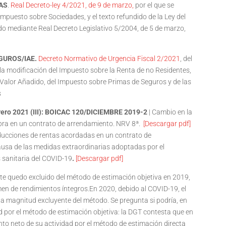
AS
.
Real Decreto-ley 4/2021, de 9 de marzo,
por el que se
mpuesto sobre Sociedades, y el texto refundido de la Ley del
o mediante Real Decreto Legislativo 5/2004, de 5 de marzo,
EGUROS/IAE.
Decreto Normativo de Urgencia Fiscal 2/2021
, del
la modificación del Impuesto sobre la Renta de no Residentes,
 Valor Añadido, del Impuesto sobre Primas de Seguros y de las
s
rero 2021 (III): BOICAC 120/DICIEMBRE 2019-2
| Cambio en la
mpra en un contrato de arrendamiento. NRV 8ª.
[Descargar pdf]
educciones de rentas acordadas en un contrato de
ausa de las medidas extraordinarias adoptadas por el
s sanitaria del COVID-19
.
[Descargar pdf]
te quedo excluido del método de estimación objetiva en 2019,
n de rendimientos íntegros.En 2020, debido al COVID-19, el
a magnitud excluyente del método. Se pregunta si podría, en
ad por el método de estimación objetiva: la DGT contesta que en
nto neto de su actividad por el método de estimación directa