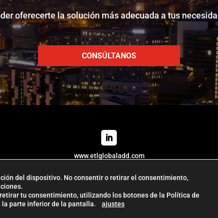
oder oferecerte la solución más adecuada a tus necesida
CONSÚLTANOS
www.etlglobaladd.com
ión del dispositivo. No consentir o retirar el consentimiento,
Copyright 2024 © ETL GLOBAL ADD
nciones.
al
|
Política de Cookies
|
Aviso Legal |
Política de Privacidad
| Managemen
tirar tu consentimiento, utilizando los botones de la Política de
 la parte inferior de la pantalla.
ajustes