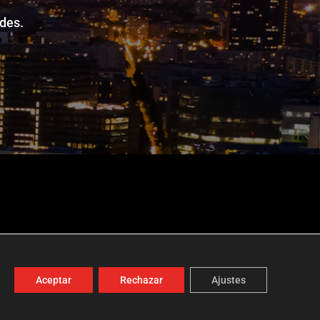
des.
Aceptar
Rechazar
Ajustes
t
ETL Global Digital