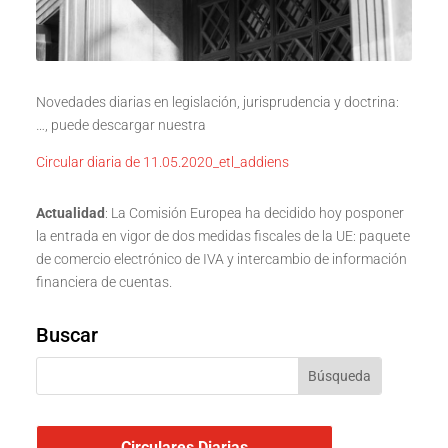
Novedades diarias en legislación, jurisprudencia y doctrina:
…, puede descargar nuestra
Circular diaria de 11.05.2020_etl_addiens
Actualidad
: La Comisión Europea ha decidido hoy posponer
la entrada en vigor de dos medidas fiscales de la UE: paquete
de comercio electrónico de IVA y intercambio de información
financiera de cuentas.
Buscar
Circulares Diarias