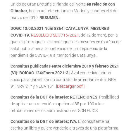
Unido de Gran Bretaña e Irlanda del Norte
en relación con
Gibraltar
, hecho ad referendum en Madrid y Londres el 4 de
marzo de 2019.
RESUMEN.
DOGC 13.03.2021 Núm 8364:
CATALUNYA. MESURES
COVID-19.
RESOLUCIÓ SLT/716/2021,
de 12 de març, per la
qual es prorroguen i es modifiquen les mesures en matèria de
salut pública per a la contenció del brot epidèmic de la
pandèmia de COVID-19 al territori de Catalunya.
Consultas publicadas entre diciembre 2019 y febrero 2021
(VI): BOICAC 124/Enero 2021-3
| Aval concedido por un
socio para garantizar un contrato de arrendamiento». NRV
9ª, NRV 21ª y NECA 15ª.
[Descargar pdf ]
Consultas de la DGT de interés: RETENCIONES
. Posibilidad
de aplicar una retención superior al 35 por 100 a las
retribuciones de los administradores: SON FIJOS
Consultas de la DGT de interés: IVA
.
El consultante ha
escrito un libro y quiere venderlo a través de una plataforma