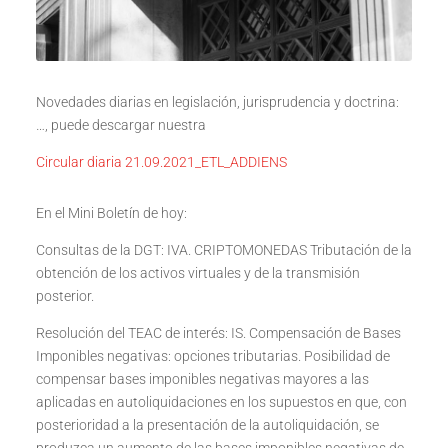
Novedades diarias en legislación, jurisprudencia y doctrina:
…, puede descargar nuestra
Circular diaria 21.09.2021_ETL_ADDIENS
En el Mini Boletín de hoy:
Consultas de la DGT: IVA. CRIPTOMONEDAS Tributación de la
obtención de los activos virtuales y de la transmisión
posterior.
Resolución del TEAC de interés: IS. Compensación de Bases
Imponibles negativas: opciones tributarias. Posibilidad de
compensar bases imponibles negativas mayores a las
aplicadas en autoliquidaciones en los supuestos en que, con
posterioridad a la presentación de la autoliquidación, se