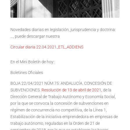
Novedades diarias en legislación, jurisprudencia y doctrina:
…, puede descargar nuestra
Circular diaria 22.04.2021_ETL_ADDIENS
En el Mini Boletín de hoy:
Boletines Oficiales
BOJA 22/04/2021 NÚM 75: ANDALUCÍA. CONCESIÓN DE
SUBVENCIONES.
Resolución de 13 de abril de 2021,
de la
Dirección General de Trabajo Autónomo y Economía Social,
por la que se convoca la concesión de subvenciones en
régimen de concurrencia no competitiva, de la Línea 1,
Estabilización de la iniciativa emprendedora en empresas de
trabajo autónomo, reguladas en la Orden de 21 de