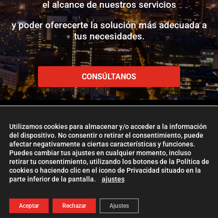
el alcance de nuestros servicios
y poder oferecerte la solución más adecuada a
tus necesidades.
CONSÚLTANOS
Utilizamos cookies para almacenar y/o acceder a la información
del dispositivo. No consentir o retirar el consentimiento, puede
afectar negativamente a ciertas características y funciones.
www.etlglobaladd.com
Puedes cambiar tus ajustes en cualquier momento, incluso
retirar tu consentimiento, utilizando los botones de la Política de
Copyright 2024 © ETL GLOBAL ADD
cookies o haciendo clic en el icono de Privacidad situado en la
parte inferior de la pantalla.
ajustes
La Firma ETL Global
|
Política de Cookies
|
Aviso Legal |
Política de
Privacidad
| Management
ETL Global Digital
Aceptar
Rechazar
Ajustes