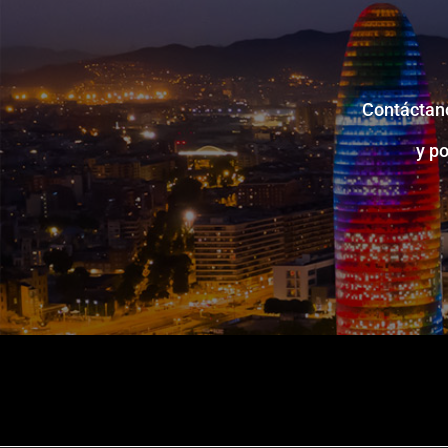
Contáctano
y p