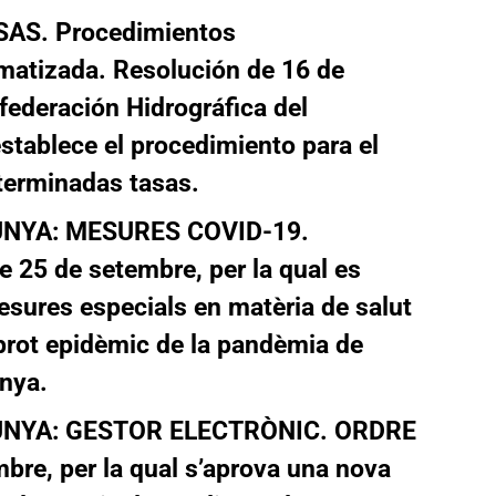
SAS
. Procedimientos
rmatizada.
Resolución de 16 de
federación Hidrográfica del
establece el procedimiento para el
eterminadas tasas.
UNYA:
MESURES COVID-19.
 25 de setembre,
per la qual es
esures especials en matèria de salut
 brot epidèmic de la pandèmia de
unya.
NYA:
GESTOR ELECTRÒNIC. ORDRE
mbre,
per la qual s’aprova una nova