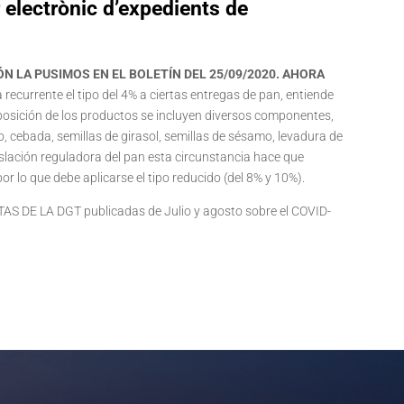
r electrònic d’expedients de
N LA PUSIMOS EN EL BOLETÍN DEL 25/09/2020. AHORA
a recurrente el tipo del 4% a ciertas entregas de pan, entiende
posición de los productos se incluyen diversos componentes,
o, cebada, semillas de girasol, semillas de sésamo, levadura de
islación reguladora del pan esta circunstancia hace que
or lo que debe aplicarse el tipo reducido (del 8% y 10%).
 DE LA DGT publicadas de Julio y agosto sobre el COVID-