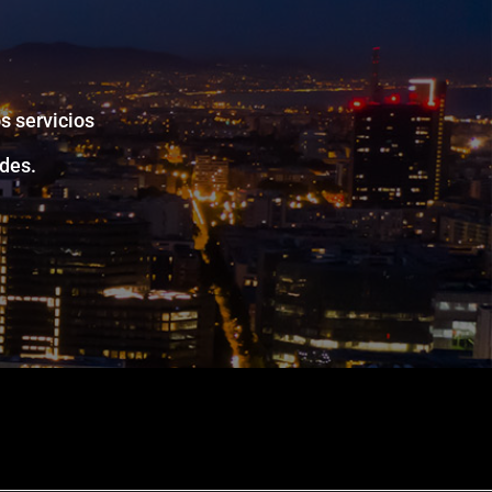
s servicios
des.