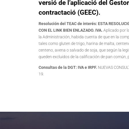
versió de l’aplicació del Gesto
contractació (GEEC).
Resolución del TEAC de interés:
ESTA RESOLUCIÓ
CON EL LINK BIEN ENLAZADO. IVA.
Aplicado por l
la Administración, habida cuenta de que en la com
tales como gluten de trigo, harina de malta, centen
centeno, avena o salvado de soja, que según la leg
queden excluidos de la calificación de pan común, p
Consultas de la DGT:
IVA e IRPF.
NUEVAS CONSULTAS
19.