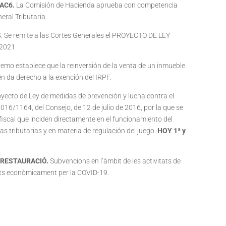
DAC6.
La Comisión de Hacienda aprueba con competencia
eral Tributaria.
S
. Se remite a las Cortes Generales el PROYECTO DE LEY
 2021.
premo establece que la reinversión de la venta de un inmueble
n da derecho a la exención del IRPF.
yecto de Ley de medidas de prevención y lucha contra el
 2016/1164, del Consejo, de 12 de julio de 2016, por la que se
fiscal que inciden directamente en el funcionamiento del
s tributarias y en materia de regulación del juego.
HOY 1ª y
TS RESTAURACIÓ
.
Subvencions en l’àmbit de les activitats de
ctats econòmicament per la COVID-19.