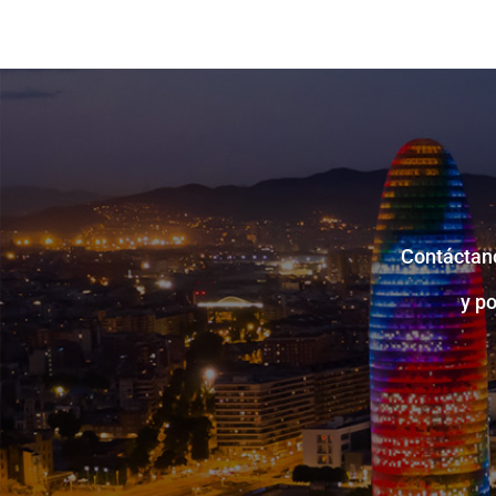
Contáctano
y p