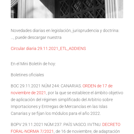
Novedades diarias en legislación, jurisprudencia y doctrina:
…, puede descargar nuestra
Circular diaria 29.11.2021_ETL_ADDIENS
En el Mini Boletín de hoy:
Boletines oficiales
BOC 29.11.2021 NÚM 244: CANARIAS.
ORDEN de 17 de
noviembre de 2021
, por la que se establece el ámbito objetivo
de aplicación del régimen simplificado del Arbitrio sobre
Importaciones y Entregas de Mercancías en las Islas
Canarias y se fijan los módulos para el año 2022.
BOPV 29.11.2021 NÚM 237: PAÍS VASCO. IIVTNU.
DECRETO
FORAL-NORMA 7/2021
, de 16 de noviembre, de adaptación