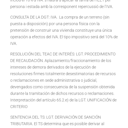
inclou el 10% d’IVA. s’haurà d’aplicar la tarifa de l’IEET per
persona i estada amb la corresponent repercussió de l’IVA.
CONSULTA DE LA DGT: IVA. La compra de un terreno (sin
puesta a disposición) por una persona física con la
pretensión de construir una vivienda constituye una única
operación a efectos del IVA. El tipo impositivo será del 10% de
IVA.
RESOLUCIÓN DEL TEAC DE INTERÉS: LGT. PROCEDIMIENTO
DE RECAUDACIÓN. Aplazamiento/fraccionamiento de los
intereses de demora derivados de la ejecución de
resoluciones firmes totalmente desestimatorias de recursos
o reclamaciones en sede administrativa o judicial,
devengados como consecuencia de la suspensión obtenida
durante la tramitación de dichos recursos o reclamaciones.
Interpretación del artículo 65.2.e) de la LGT. UNIFICACIÓN de
CRITERIO
SENTENCIA DEL TS: LGT. DERIVACIÓN DE SANCIÓN
TRIBUTARIA. El TS determina que es posible derivar al