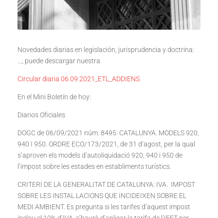
Novedades diarias en legislación, jurisprudencia y doctrina:
…, puede descargar nuestra
Circular diaria 06.09.2021_ETL_ADDIENS
En el Mini Boletín de hoy:
Diarios Oficiales
DOGC de 06/09/2021 núm. 8495: CATALUNYA. MODELS 920,
940 I 950. ORDRE ECO/173/2021, de 31 d’agost, per la qual
s’aproven els models d’autoliquidació 920, 940 i 950 de
l’impost sobre les estades en establiments turístics
.
CRITERI DE LA GENERALITAT DE CATALUNYA: IVA. IMPOST
SOBRE LES INSTAL.LACIONS QUE INCIDEIXEN SOBRE EL
MEDI AMBIENT. Es pregunta si les tarifes d’aquest impost