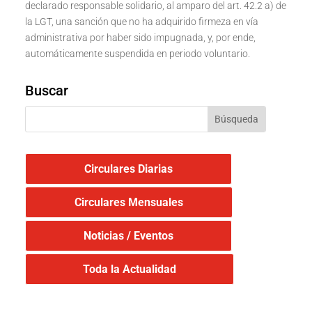
declarado responsable solidario, al amparo del art. 42.2 a) de
la LGT, una sanción que no ha adquirido firmeza en vía
administrativa por haber sido impugnada, y, por ende,
automáticamente suspendida en periodo voluntario.
Buscar
Circulares Diarias
Circulares Mensuales
Noticias / Eventos
Toda la Actualidad