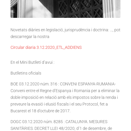
Novetats diàries en legislació, jurisprudència i doctrina: …, pot
descarregar la nostra
Circular diaria 3.12.2020_ETL_ADDIENS
En el Mini Butlletí d’avui :
Butlletins oficials
BOE 03.12.2020 núm. 316 : CONVENI ESPANYA-RUMANIA-
Conveni entre el Regne d’Espanya i Romania per a eliminar la
doble imposició en relació amb els impostos sobre la renda i
preveure la evasió i elusió fiscals i el seu Protocol, fet a
Bucarest el 18 d’octubre de 2017.
DOGC 03.12.2020 núm. 8285 : CATALUNYA. MESURES
SANITÀRIES. DECRET LLEI 48/2020, d’1 de desembre, de