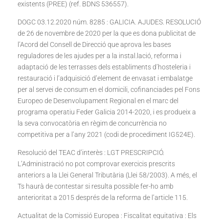
existents (PREE) (ref. BDNS 536557).
DOGC 03.12.2020 núm. 8285 : GALICIA. AJUDES. RESOLUCIÓ
de 26 de novembre de 2020 per la que es dona publicitat de
l’Acord del Consell de Direcció que aprova les bases
reguladores de les ajudes per a la instal.lació, reforma i
adaptació de les terrasses dels establiments d’hosteleria i
restauració i l’adquisició d’element de envasat i embalatge
per al servei de consum en el domicili, cofinanciades pel Fons
Europeo de Desenvolupament Regional en el marc del
programa operatiu Feder Galicia 2014-2020, i es produeix a
la seva convocatòria en règim de concurrència no
competitiva per a l’any 2021 (codi de procediment IG524E).
Resolució del TEAC d’interès : LGT PRESCRIPCIÓ.
L’Administració no pot comprovar exercicis prescrits
anteriors a la Llei General Tributària (Llei 58/2003). A més, el
Ts haurà de contestar si resulta possible fer-ho amb
anterioritat a 2015 després de la reforma de l’article 115.
Actualitat de la Comissió Europea : Fiscalitat equitativa : Els