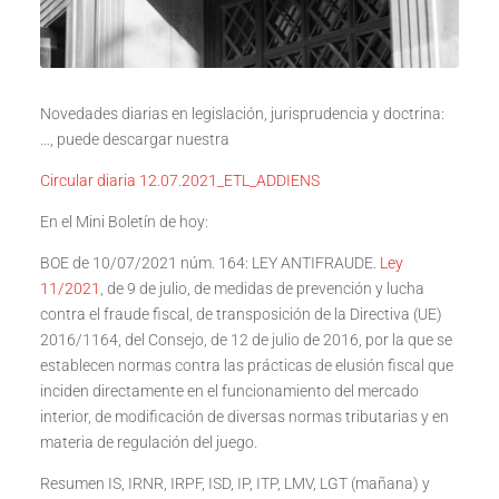
Novedades diarias en legislación, jurisprudencia y doctrina:
…, puede descargar nuestra
Circular diaria 12.07.2021_ETL_ADDIENS
En el Mini Boletín de hoy:
BOE de 10/07/2021 núm. 164: LEY ANTIFRAUDE.
Ley
11/2021
, de 9 de julio, de medidas de prevención y lucha
contra el fraude fiscal, de transposición de la Directiva (UE)
2016/1164, del Consejo, de 12 de julio de 2016, por la que se
establecen normas contra las prácticas de elusión fiscal que
inciden directamente en el funcionamiento del mercado
interior, de modificación de diversas normas tributarias y en
materia de regulación del juego.
Resumen IS, IRNR, IRPF, ISD, IP, ITP, LMV, LGT (mañana) y