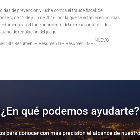
medidas de prevención y lucha contra el fraude fiscal, de
onsejo, de 12 de julio de 2016, por la que se establecen normas
directamente en el funcionamiento del mercado interior, de
teria de regulación del juego.
NUEVO
en ISD, Resumen IP, Resumen ITP, Resumen LMV,
¿En qué podemos ayudarte?
s para conocer con más precisión el alcance de nuestro