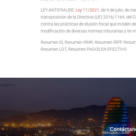
LEY ANTIFRAUDE.
Ley 11/2021
, de 9 de julio, de 
transposición de la Directiva (UE) 2016/1164, del C
contra las prácticas de elusión fiscal que inciden 
modificación de diversas normas tributarias y en ma
Resumen IS, Resumen IRNR, Resumen IRPF, Resum
Resumen LGT, Resumen PAGOS EN EFECTIVO
Contáctano