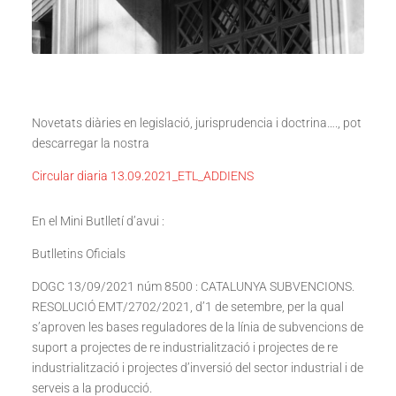
Novetats diàries en legislació, jurisprudencia i doctrina…., pot
descarregar la nostra
Circular diaria 13.09.2021_ETL_ADDIENS
En el Mini Butlletí d’avui :
Butlletins Oficials
DOGC 13/09/2021 núm 8500 : CATALUNYA SUBVENCIONS.
RESOLUCIÓ EMT/2702/2021, d’1 de setembre, per la qual
s’aproven les bases reguladores de la línia de subvencions de
suport a projectes de re industrialització i projectes de re
industrialització i projectes d’inversió del sector industrial i de
serveis a la producció.