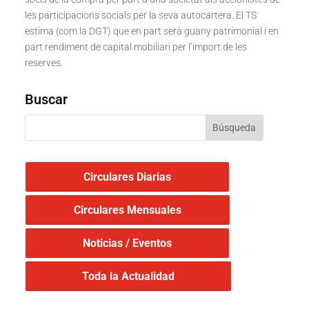
les participacions socials per la seva autocartera. El TS
estima (com la DGT) que en part serà guany patrimonial i en
part rendiment de capital mobiliari per l’import de les
reserves.
Buscar
Circulares Diarias
Circulares Mensuales
Noticias / Eventos
Toda la Actualidad