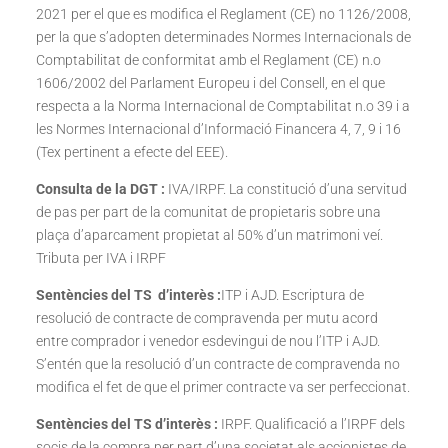
2021 per el que es modifica el Reglament (CE) no 1126/2008,
per la que s’adopten determinades Normes Internacionals de
Comptabilitat de conformitat amb el Reglament (CE) n.o
1606/2002 del Parlament Europeu i del Consell, en el que
respecta a la Norma Internacional de Comptabilitat n.o 39 i a
les Normes Internacional d’Informació Financera 4, 7, 9 i 16
(Tex pertinent a efecte del EEE).
Consulta de la DGT :
IVA/IRPF. La constitució d’una servitud
de pas per part de la comunitat de propietaris sobre una
plaça d’aparcament propietat al 50% d’un matrimoni veí.
Tributa per IVA i IRPF
Sentències del TS d’interès :
ITP i AJD. Escriptura de
resolució de contracte de compravenda per mutu acord
entre comprador i venedor esdevingui de nou l’ITP i AJD.
S’entén que la resolució d’un contracte de compravenda no
modifica el fet de que el primer contracte va ser perfeccionat.
Sentències del TS d’interès :
IRPF. Qualificació a l’IRPF dels
socis de la compra per part d’una societat als accionistes de