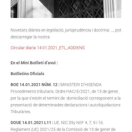
Novetats diàries en legislació, jurisprudència i doctrina: …, pot
descarregar la nostra
Circular diaria 14.01.2021_ETL_ADDIENS
En el Mini Butlletí d’avui :
Butlletins Oficials
BOE 14.01.2021 NÚM. 12 :
MINISTERI D’HISENDA
Procediments tributaris. Ordre HAC/5/2021, de 13 de gener,
per la que s’estén el termini de domiciliació corresponent a la
presentació de determinades declaracions i autoliquidacions
Tributàries.
DOUE 14.01.2021 L11 :
UE. NIC 39y NIIF 4, 7, 9 i 16.
Reglament (UE) 2021/25 de la Comissió de 13 de gener de