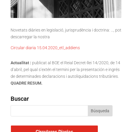
Novetats diàries en legislació, jurisprudència i doctrina: …, pot
descarregar la nostra
Circular diaria 15.04.2020_etl_addiens
Actualitat :
publicat al BOE el Reial Decret-llei 14/2020, de 14
d‘abril, pel qual s’extén el termini per la presentación e ingrés
de determinades declaracions i autoliquidacions tributàries.
QUADRE RESUM.
Buscar
Circulares Diarias