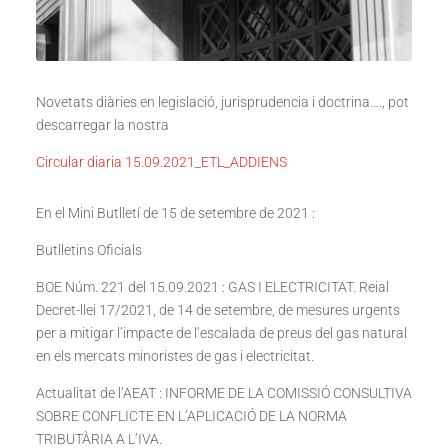
Novetats diàries en legislació, jurisprudencia i doctrina…., pot
descarregar la nostra
Circular diaria 15.09.2021_ETL_ADDIENS
En el Mini Butlletí de 15 de setembre de 2021 :
Butlletins Oficials
BOE Núm. 221 del 15.09.2021 : GAS I ELECTRICITAT. Reial
Decret-llei 17/2021, de 14 de setembre, de mesures urgents
per a mitigar l’impacte de l’escalada de preus del gas natural
en els mercats minoristes de gas i electricitat.
Actualitat de l’AEAT : INFORME DE LA COMISSIÓ CONSULTIVA
SOBRE CONFLICTE EN L’APLICACIÓ DE LA NORMA
TRIBUTÀRIA A L’IVA.