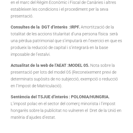
en el marc del Règim Econòmic i Fiscal de Canàries i altres
estableixen les condicions i el procediment per la seva
presentació.
Consultes de la DGT d’interès :IRPF.
Amortització de la
totalitat de les accions titularitat d’una persona física :serà
una pèrdua patrimonial que s’imputarà en l’exercici en que es
produeix la reducció de capital i s’integrarà en la base
imposable de l’estalvi.
Actualitat de la web de l’AEAT :MODEL 05.
Nota sobre la
presentació per lots del model 05 (Reconeixement previ de
determinats supòsits de no subjecció, exempció o reducció
en l’Impost de Matriculació).
Sentència del TSJUE d’interès : POLONIA/HUNGRIA.
L’impost polac en el sector del comerç minorista i l’impost
hongarès sobre la publicitat no vulneren el Dret de la Unió en
matèria d’ajudes d’estat.