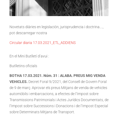
Novetats diàries en legislación, jurisprudencia i doctrina….,
pot descarregar nostra
Circular diaria 17.03.2021_ETL_ADDIENS
En el Mini Butlletí d’avui :
Butlletins oficials
BOTHA 17.03.2021. Núm. 31 : ALABA. PREUS MIG VENDA
VEHICLES.
Decret Foral 9/2021, del Consell de Govern Foral
de 9 de març. Aprovar els preus Mitjans de venda de vehicles
automòbils i embarcacions, a efectes de l’Impost sobre
Transmissions Patrimonials i Actes Jurídics Documentats, de
l’Impost sobre Successions i Donacions i de l’Impost Especial
sobre Determinats Mitjans de Transport.