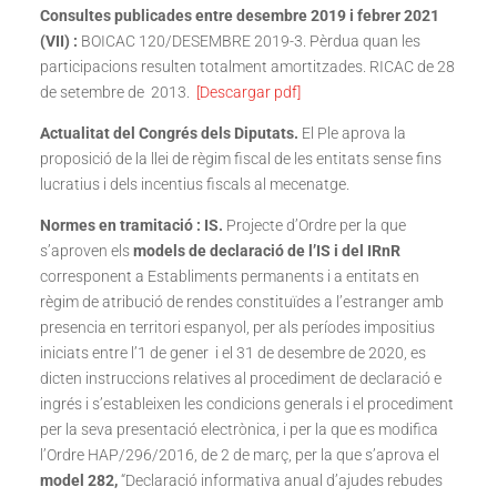
Consultes publicades entre desembre 2019 i febrer 2021
(VII) :
BOICAC 120/DESEMBRE 2019-3. Pèrdua quan les
participacions resulten totalment amortitzades. RICAC de 28
de setembre de 2013.
[Descargar pdf]
Actualitat del Congrés dels Diputats.
El Ple aprova la
proposició de la llei de règim fiscal de les entitats sense fins
lucratius i dels incentius fiscals al mecenatge.
Normes en tramitació : IS.
Projecte d’Ordre per la que
s’aproven els
models de declaració de l’IS i del IRnR
corresponent a Establiments permanents i a entitats en
règim de atribució de rendes constituïdes a l’estranger amb
presencia en territori espanyol, per als períodes impositius
iniciats entre l’1 de gener i el 31 de desembre de 2020, es
dicten instruccions relatives al procediment de declaració e
ingrés i s’estableixen les condicions generals i el procediment
per la seva presentació electrònica, i per la que es modifica
l’Ordre HAP/296/2016, de 2 de març, per la que s’aprova el
model 282,
“Declaració informativa anual d’ajudes rebudes