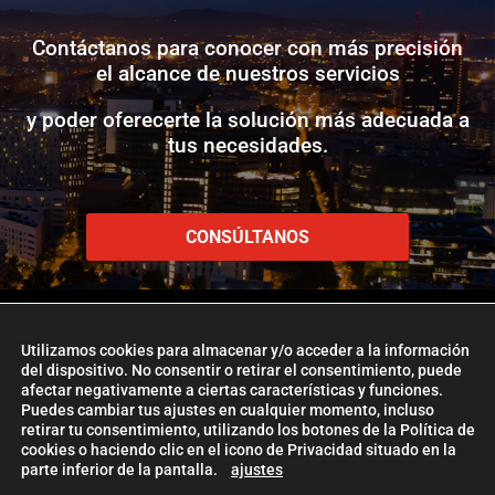
Contáctanos para conocer con más precisión
el alcance de nuestros servicios
y poder oferecerte la solución más adecuada a
tus necesidades.
CONSÚLTANOS
Utilizamos cookies para almacenar y/o acceder a la información
del dispositivo. No consentir o retirar el consentimiento, puede
afectar negativamente a ciertas características y funciones.
www.etlglobaladd.com
Puedes cambiar tus ajustes en cualquier momento, incluso
retirar tu consentimiento, utilizando los botones de la Política de
Copyright 2024 © ETL GLOBAL ADD
cookies o haciendo clic en el icono de Privacidad situado en la
parte inferior de la pantalla.
ajustes
La Firma ETL Global
|
Política de Cookies
|
Aviso Legal |
Política de