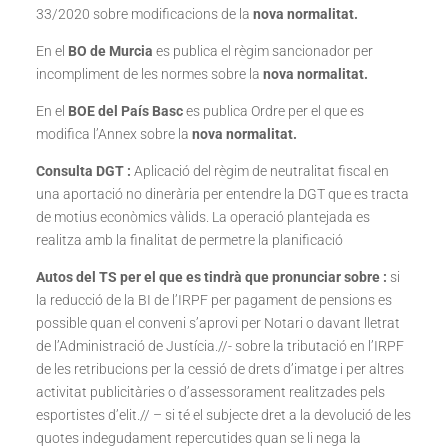
33/2020 sobre modificacions de la
nova normalitat.
En el
BO de Murcia
es publica el règim sancionador per
incompliment de les normes sobre la
nova normalitat.
En el
BOE del País Basc
es publica Ordre per el que es
modifica l’Annex sobre la
nova normalitat.
Consulta DGT :
Aplicació del règim de neutralitat fiscal en
una aportació no dinerària per entendre la DGT que es tracta
de motius econòmics vàlids. La operació plantejada es
realitza amb la finalitat de permetre la planificació
Autos del TS per el que es tindrà que pronunciar sobre :
si
la reducció de la BI de l’IRPF per pagament de pensions es
possible quan el conveni s’aprovi per Notari o davant lletrat
de l’Administració de Justícia.//- sobre la tributació en l’IRPF
de les retribucions per la cessió de drets d’imatge i per altres
activitat publicitàries o d’assessorament realitzades pels
esportistes d’elit.// – si té el subjecte dret a la devolució de les
quotes indegudament repercutides quan se li nega la