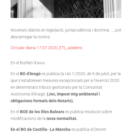
Novetats diàries en legislació, jurisprudència i doctrina: …, pot
descarregar la nostra
Circular diaria 17.07.2020_ETL_addiens
En el Butlletí d’avui :
En el
BO d’Aragó
es publica la Llei 1/2020, de 9 de juliol, per la
que s’estableixen mesures excepcionals per a l’exercici 2020
en determinats tributs gestionats per la Comunitat
Autònoma d’Aragó.
(Joc, impost mig ambiental i
obligacions formals dels Notaris).
En el
BOE de les Illes Balears
es publica resolució sobre
modificacions de la
nova normalitat.
En el BO de Castilla- La Mancha
es publica el Decret