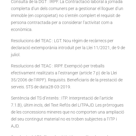
Consulta de la DGT : IRPF. La Contractació laboral a jornada
complerta d’un dels comuners per a gestionar el lloguer d’un
immoble (en copropietat) no s’entén complert el requisit de
persona contractada per a considerar l’activitat com a
econòmica.
Resolucions del TEAC : LGT. Nou règim de recàrrecs per
declaració extemporània introduït per la Llei 11/2021, de 9 de
juliol.
Resolucions del TEAC : IRPF. Exempció per treballs
efectivament realitzats a l’estranger (article 7 p) de la Llei
35/2006 de l’IRPF). Requisits. Beneficiaris de la prestació de
serveis. STS de data28-03-2019.
Sentència del TS d’interès : ITP. Interpretació de l’article
7.1.B), últim incís, del Text Refós del LITPAJD. Les pròrrogues
de les concessions mineres que no comporten una ampliació
del seu contingut material no es troben subjectes a l’ITP i
AJD.