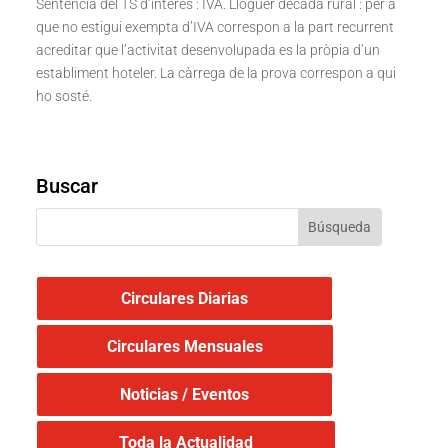
Sentència del TS d’interès : IVA. Lloguer dècada rural : per a
que no estigui exempta d’IVA correspon a la part recurrent
acreditar que l’activitat desenvolupada es la pròpia d’un
establiment hoteler. La càrrega de la prova correspon a qui
ho sosté.
Buscar
Circulares Diarias
Circulares Mensuales
Noticias / Eventos
Toda la Actualidad