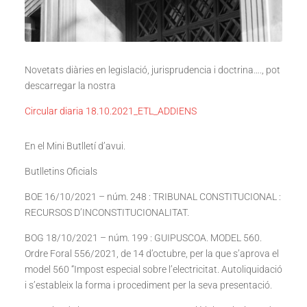
Novetats diàries en legislació, jurisprudencia i doctrina…., pot
descarregar la nostra
Circular diaria 18.10.2021_ETL_ADDIENS
En el Mini Butlletí d’avui.
Butlletins Oficials
BOE 16/10/2021 – núm. 248 : TRIBUNAL CONSTITUCIONAL :
RECURSOS D’INCONSTITUCIONALITAT.
BOG 18/10/2021 – núm. 199 : GUIPUSCOA. MODEL 560.
Ordre Foral 556/2021, de 14 d’octubre, per la que s’aprova el
model 560 “Impost especial sobre l’electricitat. Autoliquidació
i s’estableix la forma i procediment per la seva presentació.