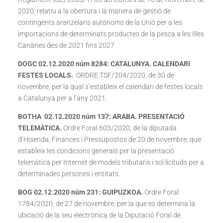
2020, relatiu a la obertura i la manera de gestió de
contingents aranzelaris autònoms de la Unió per a les
importacions de determinats productes de la pesca a les Illes
Canàries des de 2021 fins 2027.
DOGC 02.12.2020 núm 8284: CATALUNYA. CALENDARI
FESTES LOCALS
.
ORDRE TSF/204/2020, de 30 de
novembre, per la qual s’estableix el calendari de festes locals
a Catalunya per a l’any 2021.
BOTHA 02.12.2020 núm 137: ARABA. PRESENTACIÓ
TELEMÀTICA
.
Ordre Foral 603/2020, de la diputada
d’Hisenda, Finances i Pressupostos de 20 de novembre, que
estableix les condicions generals per la presentació
telemàtica per Internet de models tributaris i sol·licituds per a
determinades persones i entitats.
BOG 02.12.2020 núm 231: GUIPUZKOA
.
Ordre Foral
1784/2020, de 27 de novembre, per la que es determina la
ubicació de la seu electrònica de la Diputació Foral de