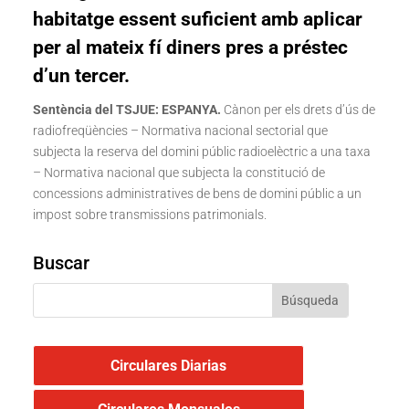
habitatge essent suficient amb aplicar
per al mateix fí diners pres a préstec
d’un tercer.
Sentència del TSJUE: ESPANYA.
Cànon per els drets d’ús de
radiofreqüències – Normativa nacional sectorial que
subjecta la reserva del domini públic radioelèctric a una taxa
– Normativa nacional que subjecta la constitució de
concessions administratives de bens de domini públic a un
impost sobre transmissions patrimonials.
Buscar
Circulares Diarias