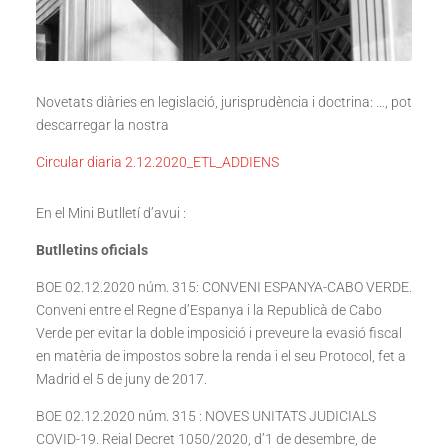
Novetats diàries en legislació, jurisprudència i doctrina: …, pot
descarregar la nostra
Circular diaria 2.12.2020_ETL_ADDIENS
En el Mini Butlletí d’avui :
Butlletins oficials
BOE 02.12.2020 núm. 315: CONVENI ESPANYA-CABO VERDE.
Conveni entre el Regne d’Espanya i la Republicà de Cabo
Verde per evitar la doble imposició i preveure la evasió fiscal
en matèria de impostos sobre la renda i el seu Protocol, fet a
Madrid el 5 de juny de 2017.
BOE 02.12.2020 núm. 315 : NOVES UNITATS JUDICIALS
COVID-19. Reial Decret 1050/2020, d’1 de desembre, de