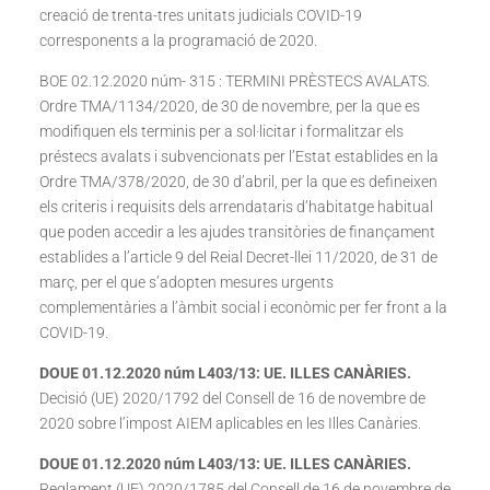
creació de trenta-tres unitats judicials COVID-19
corresponents a la programació de 2020.
BOE 02.12.2020 núm- 315 : TERMINI PRÈSTECS AVALATS.
Ordre TMA/1134/2020, de 30 de novembre, per la que es
modifiquen els terminis per a sol·licitar i formalitzar els
préstecs avalats i subvencionats per l’Estat establides en la
Ordre TMA/378/2020, de 30 d’abril, per la que es defineixen
els criteris i requisits dels arrendataris d’habitatge habitual
que poden accedir a les ajudes transitòries de finançament
establides a l’article 9 del Reial Decret-llei 11/2020, de 31 de
març, per el que s’adopten mesures urgents
complementàries a l’àmbit social i econòmic per fer front a la
COVID-19.
DOUE 01.12.2020 núm L403/13: UE. ILLES CANÀRIES
.
Decisió (UE) 2020/1792 del Consell de 16 de novembre de
2020 sobre l’impost AIEM aplicables en les Illes Canàries.
DOUE 01.12.2020 núm L403/13: UE. ILLES CANÀRIES
.
Reglament (UE) 2020/1785 del Consell de 16 de novembre de