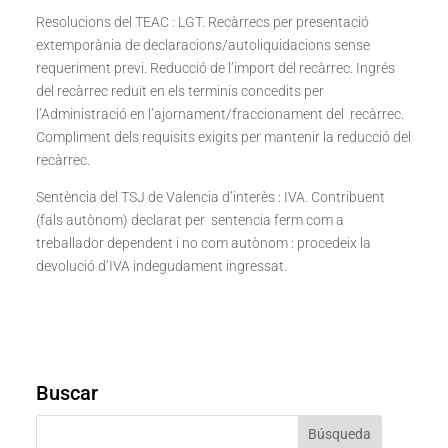
Resolucions del TEAC : LGT. Recàrrecs per presentació
extemporània de declaracions/autoliquidacions sense
requeriment previ. Reducció de l’import del recàrrec. Ingrés
del recàrrec reduït en els terminis concedits per
l’Administració en l’ajornament/fraccionament del recàrrec.
Compliment dels requisits exigits per mantenir la reducció del
recàrrec.
Sentència del TSJ de Valencia d’interès : IVA. Contribuent
(fals autònom) declarat per sentencia ferm com a
treballador dependent i no com autònom : procedeix la
devolució d’IVA indegudament ingressat.
Buscar