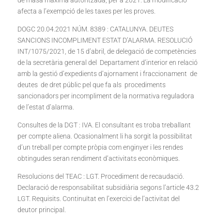
de masa màxima autoritzada, per a 2021. La modificació
afecta a l’exempció de les taxes per les proves.
DOGC 20.04.2021 NÚM. 8389 : CATALUNYA. DEUTES
SANCIONS INCOMPLIMENT ESTAT D’ALARMA. RESOLUCIÓ
INT/1075/2021, de 15 d’abril, de delegació de competències
de la secretària general del Departament d’interior en relació
amb la gestió d’expedients d’ajornament i fraccionament de
deutes de dret públic pel que fa als procediments
sancionadors per incompliment de la normativa reguladora
de l’estat d’alarma.
Consultes de la DGT : IVA. El consultant es troba treballant
per compte aliena. Ocasionalment li ha sorgit la possibilitat
d’un treball per compte pròpia com enginyer i les rendes
obtingudes seran rendiment d’activitats econòmiques.
Resolucions del TEAC : LGT. Procediment de recaudació.
Declaració de responsabilitat subsidiària segons l’article 43.2
LGT. Requisits. Continuïtat en l’exercici de l’activitat del
deutor principal.