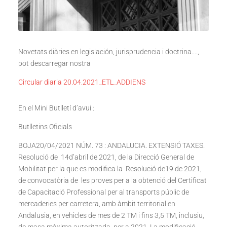
Novetats diàries en legislación, jurisprudencia i doctrina….,
pot descarregar nostra
Circular diaria 20.04.2021_ETL_ADDIENS
En el Mini Butlletí d’avui :
Butlletins Oficials
BOJA20/04/2021 NÚM. 73 : ANDALUCIA. EXTENSIÓ TAXES.
Resolució de 14d’abril de 2021, de la Direcció General de
Mobilitat per la que es modifica la Resolució de19 de 2021,
de convocatòria de les proves per a la obtenció del Certificat
de Capacitació Professional per al transports públic de
mercaderies per carretera, amb àmbit territorial en
Andalusia, en vehicles de mes de 2 TM i fins 3,5 TM, inclusiu,