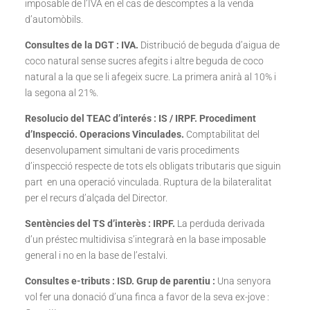
imposable de l’IVA en el cas de descomptes a la venda
d’automòbils.
Consultes de la DGT : IVA.
Distribució de beguda d’aigua de
coco natural sense sucres afegits i altre beguda de coco
natural a la que se li afegeix sucre. La primera anirà al 10% i
la segona al 21%.
Resolucio del TEAC d’interés : IS / IRPF. Procediment
d’Inspecció. Operacions Vinculades.
Comptabilitat del
desenvolupament simultani de varis procediments
d’inspecció respecte de tots els obligats tributaris que siguin
part en una operació vinculada. Ruptura de la bilateralitat
per el recurs d’alçada del Director.
Sentències del TS d’interès : IRPF.
La perduda derivada
d’un préstec multidivisa s’integrarà en la base imposable
general i no en la base de l’estalvi.
Consultes e-tributs : ISD. Grup de parentiu :
Una senyora
vol fer una donació d’una finca a favor de la seva ex-jove :