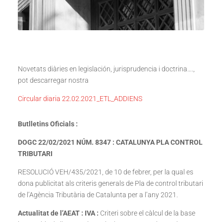
Novetats diàries en legislación, jurisprudencia i doctrina….,
pot descarregar nostra
Circular diaria 22.02.2021_ETL_ADDIENS
Butlletins Oficials :
DOGC 22/02/2021 NÚM. 8347 : CATALUNYA PLA CONTROL
TRIBUTARI
RESOLUCIÓ VEH/435/2021, de 10 de febrer, per la qual es
dona publicitat als criteris generals de Pla de control tributari
de l’Agència Tributària de Catalunta per a l’any 2021.
Actualitat de l’AEAT : IVA :
Criteri sobre el càlcul de la base