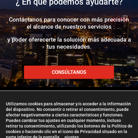
¿ En qué podemos ayudarte?
Contáctanos para conocer con más precisión
el alcance de nuestros servicios
y poder oferecerte la solución más adecuada a
tus necesidades.
CONSÚLTANOS
Utilizamos cookies para almacenar y/o acceder a la información
del dispositivo. No consentir o retirar el consentimiento, puede
afectar negativamente a ciertas características y funciones.
www.etlglobaladd.com
Puedes cambiar tus ajustes en cualquier momento, incluso
retirar tu consentimiento, utilizando los botones de la Política de
Copyright 2024 © ETL GLOBAL ADD
cookies o haciendo clic en el icono de Privacidad situado en la
parte inferior de la pantalla.
ajustes
La Firma ETL Global
|
Política de Cookies
|
Aviso Legal |
Política de