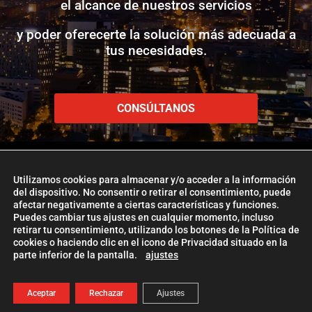
el alcance de nuestros servicios
y poder oferecerte la solución más adecuada a
tus necesidades.
CONSÚLTANOS
Utilizamos cookies para almacenar y/o acceder a la información
del dispositivo. No consentir o retirar el consentimiento, puede
afectar negativamente a ciertas características y funciones.
www.etlglobaladd.com
Puedes cambiar tus ajustes en cualquier momento, incluso
retirar tu consentimiento, utilizando los botones de la Política de
Copyright 2024 © ETL GLOBAL ADD
cookies o haciendo clic en el icono de Privacidad situado en la
parte inferior de la pantalla.
ajustes
La Firma ETL Global
|
Política de Cookies
|
Aviso Legal |
Política de
Privacidad
| Management
ETL Global Digital
Aceptar
Rechazar
Ajustes